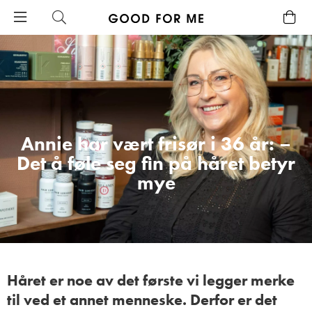
Annie har vært frisør i 36 år: –
Det å føle seg fin på håret betyr
mye
Håret er noe av det første vi legger merke
til ved et annet menneske. Derfor er det