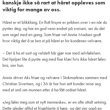
kanskje ikke så rart at håret oppleves som
viktig for mange av oss.
Håret er et blikkfang. En flott frisyre er prikken over i-en når du
pynter deg, og har en god venn endret på sveisen, ser du det
som regel med en gang. Som frisør vet Annie Madsen godt
hvor viktig det å se bra ut på håret er for kundenes velvære.
– Det å ha et sunt og velstelt hår gjør noe med selvfølelsen.
Det hjelper lite å pynte seg med fine klær hvis ikke håret føles
bra, sier hun.
Annie driver Aks frisør og velvære i Stokmarknes sammen med
Christian Sivertsen, og i 36 år har hun sett kunder reise seg
med et smil om munnen etter å ha fått ordnet håret.
«Jeg føler meg som et nytt menneske», er en ofte uttalt setning.
Dette gleder alltid et frisørhjerte å høre, og det sier også en