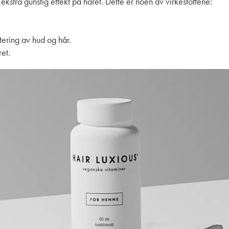
i ekstra gunstig effekt på håret. Dette er noen av virkestoffene:
tering av hud og hår.
et.