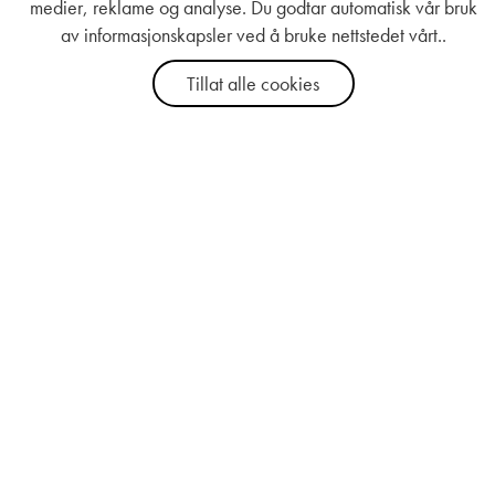
medier, reklame og analyse. Du godtar automatisk vår bruk
av informasjonskapsler ved å bruke nettstedet vårt..
Tillat alle cookies
Good For Me
Kundeservice
Om oss
Kontakt
Personvernspolicy
Kjøpsvilkår