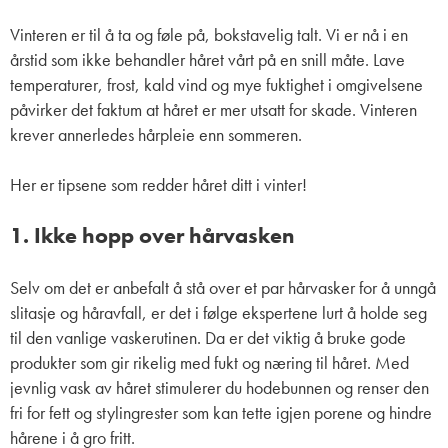
Vinteren er til å ta og føle på, bokstavelig talt. Vi er nå i en
årstid som ikke behandler håret vårt på en snill måte. Lave
temperaturer, frost, kald vind og mye fuktighet i omgivelsene
påvirker det faktum at håret er mer utsatt for skade. Vinteren
krever annerledes hårpleie enn sommeren.
Her er tipsene som redder håret ditt i vinter!
1. Ikke hopp over hårvasken
Selv om det er anbefalt å stå over et par hårvasker for å unngå
slitasje og håravfall, er det i følge ekspertene lurt å holde seg
til den vanlige vaskerutinen. Da er det viktig å bruke gode
produkter som gir rikelig med fukt og næring til håret. Med
jevnlig vask av håret stimulerer du hodebunnen og renser den
fri for fett og stylingrester som kan tette igjen porene og hindre
hårene i å gro fritt.