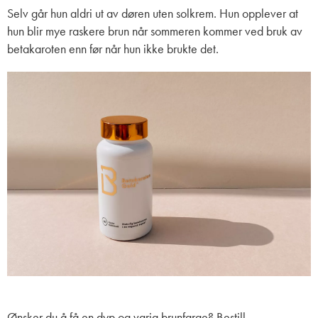
Selv går hun aldri ut av døren uten solkrem. Hun opplever at
hun blir mye raskere brun når sommeren kommer ved bruk av
betakaroten enn før når hun ikke brukte det.
Ønsker du å få en dyp og varig brunfarge? Bestill