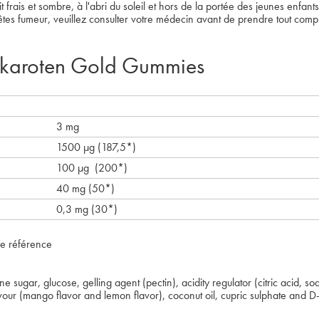
frais et sombre, à l'abri du soleil et hors de la portée des jeunes enfants
s êtes fumeur, veuillez consulter votre médecin avant de prendre tout comp
akaroten Gold Gummies
3 mg
1500 µg (187,5*)
100 µg (200*)
40 mg (50*)
0,3 mg (30*)
de référence
 sugar, glucose, gelling agent (pectin), acidity regulator (citric acid, sod
avour (mango flavor and lemon flavor), coconut oil, cupric sulphate and D-