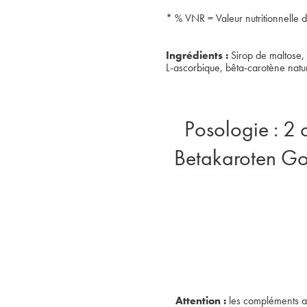
* % VNR = Valeur nutritionnelle 
Ingrédients :
Sirop de maltose, s
L-ascorbique, bêta-carotène natur
Posologie : 2 
Betakaroten Gol
Attention :
les compléments ali