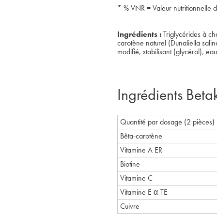
* % VNR = Valeur nutritionnelle 
Ingrédients :
Triglycérides à ch
carotène naturel (Dunaliella sali
modifié, stabilisant (glycérol), ea
Ingrédients Beta
Quantité par dosage (2 pièces) 
Bêta-carotène
Vitamine A ER
Biotine
Vitamine C
Vitamine E α-TE
Cuivre