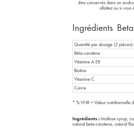
être conservés dans un endroit 
allaitez ou si vou
Ingrédients Bet
Quantité par dosage (2 pièces):
Bêta-carotène
Vitamine A ER
Biotine
Vitamine C
Cuivre
* % VNR = Valeur nutritionnelle 
Ingrédients :
Maltose syrup, cane
natural beta-carotene, natural fl