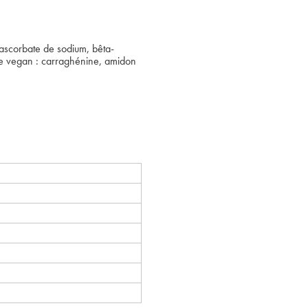
-ascorbate de sodium, bêta-
lule vegan : carraghénine, amidon