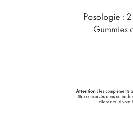
Posologie : 2
Gummies co
Attention :
les compléments ali
être conservés dans un endroit 
allaitez ou si vou