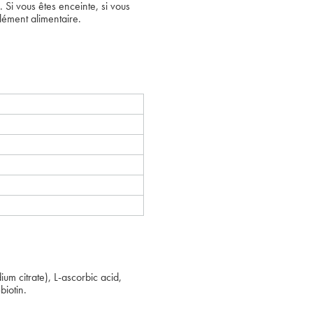
. Si vous êtes enceinte, si vous
lément alimentaire.
ium citrate), L-ascorbic acid,
biotin.