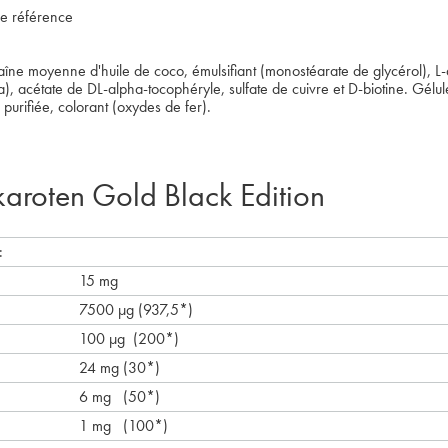
de référence
aîne moyenne d'huile de coco, émulsifiant (monostéarate de glycérol), L
na), acétate de DL-alpha-tocophéryle, sulfate de cuivre et D-biotine. Gé
u purifiée, colorant (oxydes de fer).
karoten Gold Black Edition
:
15 mg
7500 µg (937,5*)
100 µg (200*)
24 mg (30*)
6 mg (50*)
1 mg (100*)