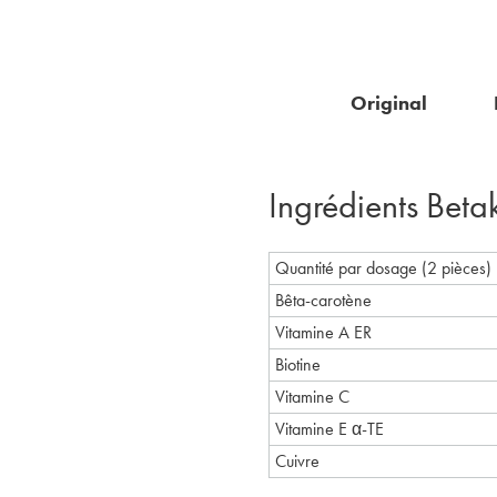
Original
Ingrédients Bet
Quantité par dosage (2 pièces) 
Bêta-carotène
Vitamine A ER
Biotine
Vitamine C
Vitamine E α-TE
Cuivre