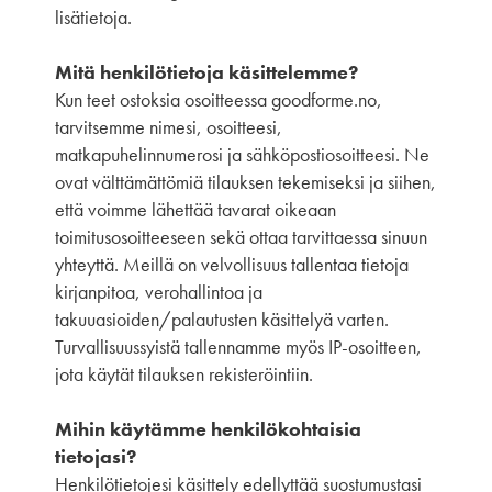
lisätietoja.
Mitä henkilötietoja käsittelemme?
Kun teet ostoksia osoitteessa goodforme.no,
tarvitsemme nimesi, osoitteesi,
matkapuhelinnumerosi ja sähköpostiosoitteesi. Ne
ovat välttämättömiä tilauksen tekemiseksi ja siihen,
että voimme lähettää tavarat oikeaan
toimitusosoitteeseen sekä ottaa tarvittaessa sinuun
yhteyttä. Meillä on velvollisuus tallentaa tietoja
kirjanpitoa, verohallintoa ja
takuuasioiden/palautusten käsittelyä varten.
Turvallisuussyistä tallennamme myös IP-osoitteen,
jota käytät tilauksen rekisteröintiin.
Mihin käytämme henkilökohtaisia ​​
tietojasi?
Henkilötietojesi käsittely edellyttää suostumustasi