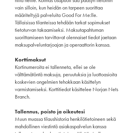
niitä heille. Kolmas osapuoli saa pääsyn tietoihin
vain silloin, kun heidän on tarpeen suorittaa
määriteltyjä palveluita Good For Me:lle.
Tällaisissa tilanteissa tehdään tarkat sopimukset
tietoturvan takaamiseksi. Maksutapahtuman
suorittamiseen tarvittavat olennaiset tiedot jaetaan
maksupalveluntarjoajan ja operaattorin kanssa.
Korttimaksut
Kortinumeroita ei tallenneta, ellei se ole
välttämätöntä maksuja, peruutuksia ja luottoasioita
koskevien ongelmien tehokkaan käsittelyn
varmistamiseksi. Korttitiedot käsittelee Norjan Nets
Branch.
Tallennus, poisto ja oikeutesi
Muun muassa tilaushistoria henkilötietoineen sekä
mahdollinen viestintä asiakaspalvelun kanssa