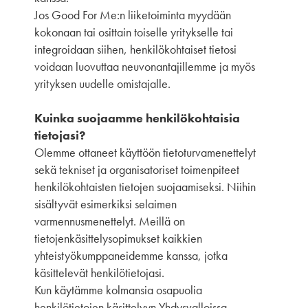
Jos Good For Me:n liiketoiminta myydään
kokonaan tai osittain toiselle yritykselle tai
integroidaan siihen, henkilökohtaiset tietosi
voidaan luovuttaa neuvonantajillemme ja myös
yrityksen uudelle omistajalle.
Kuinka suojaamme henkilökohtaisia ​​
tietojasi?
Olemme ottaneet käyttöön tietoturvamenettelyt
sekä tekniset ja organisatoriset toimenpiteet
henkilökohtaisten tietojen suojaamiseksi. Niihin
sisältyvät esimerkiksi selaimen
varmennusmenettelyt. Meillä on
tietojenkäsittelysopimukset kaikkien
yhteistyökumppaneidemme kanssa, jotka
käsittelevät henkilötietojasi.
Kun käytämme kolmansia osapuolia
henkilötietojen käsittelyyn Yhdysvalloissa,