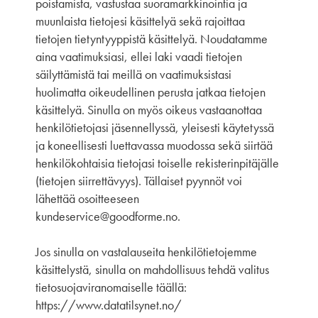
poistamista, vastustaa suoramarkkinointia ja
muunlaista tietojesi käsittelyä ​​sekä rajoittaa
tietojen tietyntyyppistä käsittelyä. Noudatamme
aina vaatimuksiasi, ellei laki vaadi tietojen
säilyttämistä tai meillä on vaatimuksistasi
huolimatta oikeudellinen perusta jatkaa tietojen
käsittelyä. Sinulla on myös oikeus vastaanottaa
henkilötietojasi jäsennellyssä, yleisesti käytetyssä
ja koneellisesti luettavassa muodossa sekä siirtää
henkilökohtaisia ​​tietojasi toiselle rekisterinpitäjälle
(tietojen siirrettävyys). Tällaiset pyynnöt voi
lähettää osoitteeseen
kundeservice@goodforme.no.
Jos sinulla on vastalauseita henkilötietojemme
käsittelystä, sinulla on mahdollisuus tehdä valitus
tietosuojaviranomaiselle täällä:
https://www.datatilsynet.no/