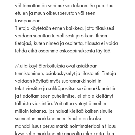
välttämättömän sopimuksen tekoon. Se perustuu
etujen ja muun oikeusperustan väliseen
tasapainoon.
Tietoja käytetään ennen kaikkea, jotta tilauksesi
voidaan suorittaa turvallisesti ja oikein. Ilman
tietojasi, kuten nimeä ja osoitetta, tilausta ei voida
tehdä eikä osaamme ostosopimuksesta täyttää.
Muita käyttötarkoituksia ovat asiakkaan
tunnistaminen, asiakaskyselyt ja tilastointi. Tietoja
voidaan käyttää myös suoramarkkinointiin
tekstiviestitse ja sähköpostitse sekä markkinointiin
ja tiedottamiseen puhelimitse, ellet ole kieltänyt
tällaista viestintää. Voit ottaa yhteyttä meihin
milloin tahansa, jos haluat kieltää kaiken sinulle
suunnatun markkinoinnin. Sinulla on lisäksi
mahdollisuus perua markkinointimateriaalin tilaus
kyseiseltä markkinointikanavalta joka kerta, kun