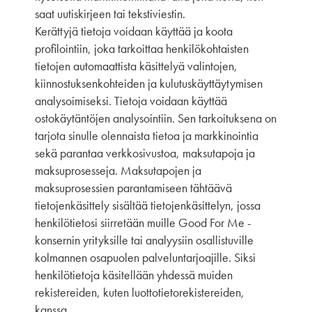
saat uutiskirjeen tai tekstiviestin.
Kerättyjä tietoja voidaan käyttää ja koota
profilointiin, joka tarkoittaa henkilökohtaisten
tietojen automaattista käsittelyä valintojen,
kiinnostuksenkohteiden ja kulutuskäyttäytymisen
analysoimiseksi. Tietoja voidaan käyttää
ostokäytäntöjen analysointiin. Sen tarkoituksena on
tarjota sinulle olennaista tietoa ja markkinointia
sekä parantaa verkkosivustoa, maksutapoja ja
maksuprosesseja. Maksutapojen ja
maksuprosessien parantamiseen tähtäävä
tietojenkäsittely sisältää tietojenkäsittelyn, jossa
henkilötietosi siirretään muille Good For Me -
konsernin yrityksille tai analyysiin osallistuville
kolmannen osapuolen palveluntarjoajille. Siksi
henkilötietoja käsitellään yhdessä muiden
rekistereiden, kuten luottotietorekistereiden,
kanssa.