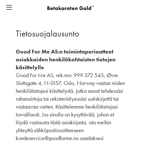
Tietosuojalausunto
Good For Me AS:n toimintaperiaatteet
asiakkaiden henkilökohtaisten tietojen
käsittelylle
Good For Me AS, rek.nro: 999 572 545, Øvre
Slottsgate 4, N-0157, Oslo, Norway va
staa
niiden
henkilötietojesi käsittelystä, jotka annat tehdessäsi
rahansiirtoja tai rekisteröityessäsi uutiskirjettä tai
vastaavaa varten. Käsittelemme henkilötietojasi
turvallisesti. Jos sinulla on kysyttävää, johon et
löydä vastausta tästä asiakirjasta, ota meihin
yhteyttä sähköpostiosoitteeseen
kundeservice@goodforme.no saadaksesi