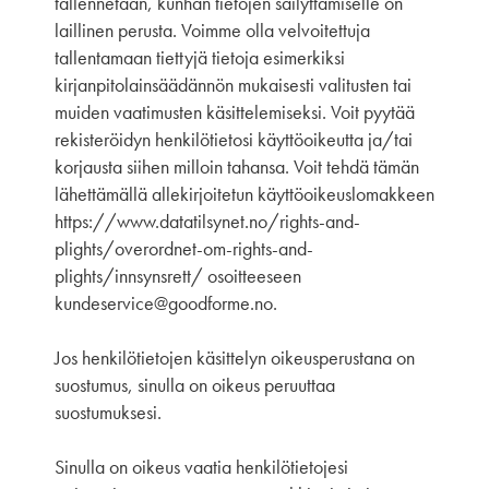
tallennetaan, kunhan tietojen säilyttämiselle on
laillinen perusta. Voimme olla velvoitettuja
tallentamaan tiettyjä tietoja esimerkiksi
kirjanpitolainsäädännön mukaisesti valitusten tai
muiden vaatimusten käsittelemiseksi. Voit pyytää
rekisteröidyn henkilötietosi käyttöoikeutta ja/tai
korjausta siihen milloin tahansa. Voit tehdä tämän
lähettämällä allekirjoitetun käyttöoikeuslomakkeen
https://www.datatilsynet.no/rights-and-
plights/overordnet-om-rights-and-
plights/innsynsrett/ osoitteeseen
kundeservice@goodforme.no.
Jos henkilötietojen käsittelyn oikeusperustana on
suostumus, sinulla on oikeus peruuttaa
suostumuksesi.
Sinulla on oikeus vaatia henkilötietojesi