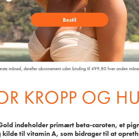
Bestil
første måned, derefter abonnement uden binding til 499,80 hver anden måned
OR KROPP OG H
old indeholder primært beta-caroten, et pig
g kilde til vitamin A, som bidrager til at opret