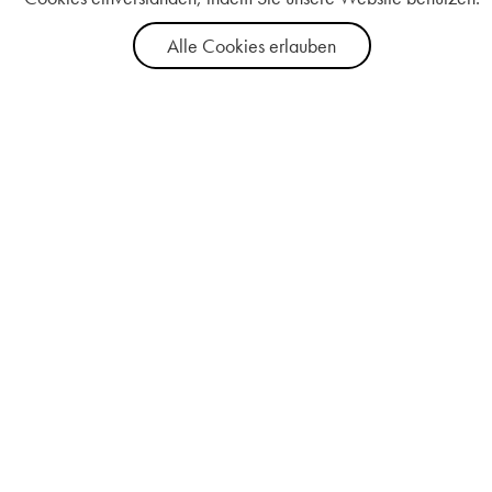
Alle Cookies erlauben
Good For Me
Kundenservice
Über uns
Kontakt
AGB
FAQs
Impressum
Datenschutz
Vertriebspartner
Werden Sie ein
Vertriebspartner
Deutschland