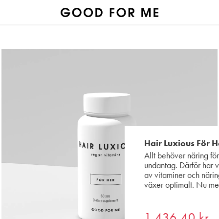
Hair Luxious För H
Allt behöver näring för
undantag. Därför har vi
av vitaminer och näring
växer optimalt. Nu me
1 436,40 kr