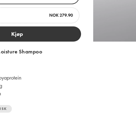
NOK 279.90
Kjøp
Moisture Shampoo
soyaprotein
g
n
NSK