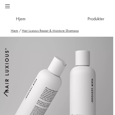
Hjem
Produkter
Hjem
/
Hair Luxious Repair & Moisture Shampoo