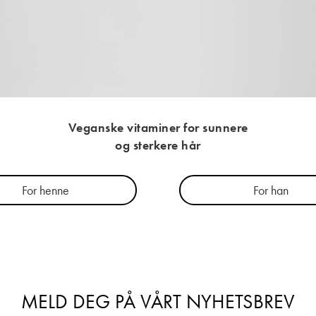
Veganske vitaminer for sunnere
og sterkere hår
For henne
For han
MELD DEG PÅ VÅRT NYHETSBREV