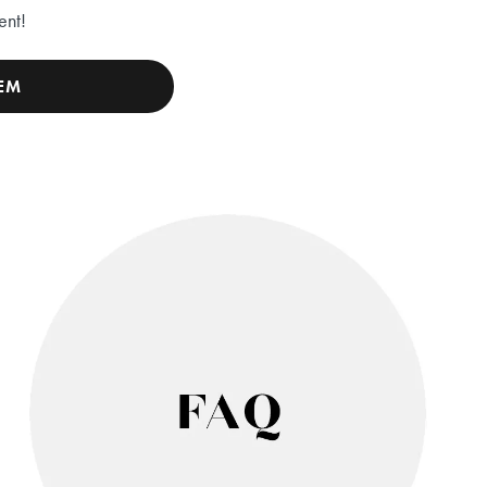
ent!
EM