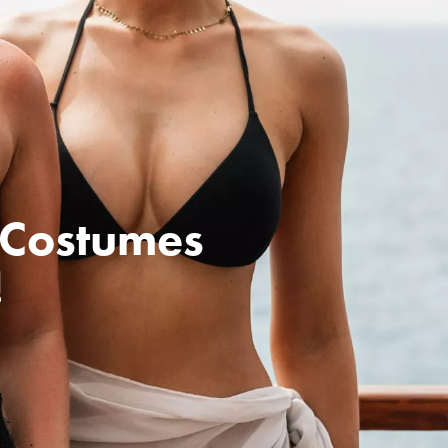
 Costumes
!