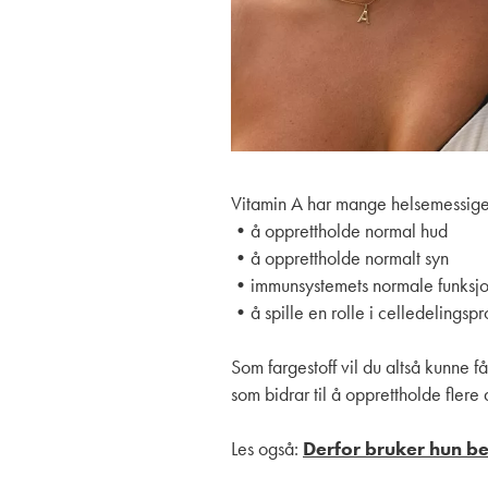
Vitamin A har mange helsemessige f
•å opprettholde normal hud
•å opprettholde normalt syn
•immunsystemets normale funksj
•å spille en rolle i celledelingsp
Som fargestoff vil du altså kunne f
som bidrar til å opprettholde fler
Les også:
Derfor bruker hun b