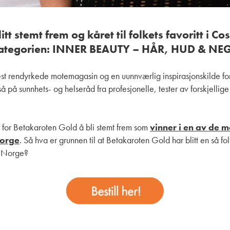
tt stemt frem og kåret til folkets favoritt i C
 kategorien: INNER BEAUTY – HÅR, HUD & NE
st rendyrkede motemagasin og en uunnværlig inspirasjonskilde f
 på sunnhets- og helseråd fra profesjonelle, tester av forskjellig
e for Betakaroten Gold å bli stemt frem som
vinner i en av de m
Norge
. Så hva er grunnen til at Betakaroten Gold har blitt en så fo
i Norge?