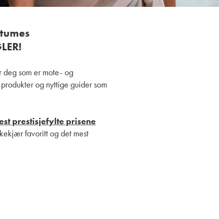
ostumes
GLER!
or deg som er mote- og
e produkter og nyttige guider som
est prestisjefylte prisene
lkekjær favoritt og det mest