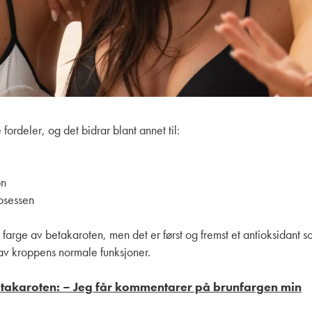
ordeler, og det bidrar blant annet til:
on
rosessen
å farge av betakaroten, men det er først og fremst et antioksidant
e av kroppens normale funksjoner.
etakaroten: – Jeg får kommentarer på brunfargen min