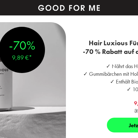
-70%
Hair Luxious Fü
-70 % Rabatt auf d
9,89 €*
✓ Nährt das Ha
✓ Gummibärchen mit Hol
✓ Enthält Bio
✓ 10
9
3
Jet